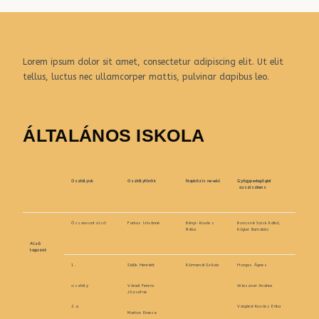
Lorem ipsum dolor sit amet, consectetur adipiscing elit. Ut elit
tellus, luctus nec ullamcorper mattis, pulvinar dapibus leo.
ÁLTALÁNOS ISKOLA
Osztályok
Osztályfőnök
Napközis nevelő
Gyógypedagógiai
asszisztens
Összevont alsó
Farkas Istvánné
Bényi-Kovács
Borosné Szick Ildikó,
Réka
Kőgler Barnabás
Alsó
tagozat
1.
Sidlik Henriett
Körmendi Szilvia
Horgas Ágnes
osztály
Váradi Ferenc
Wieszner Andrea
Józsefné
2.a
Vargáné Kovács Erika
Marton Emese