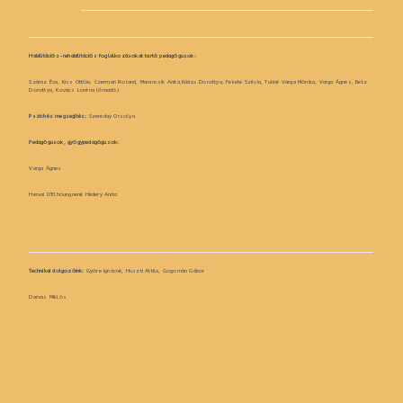
Habilitációs-rehabilitációs foglalkozásokat tartó pedagógusok:
Száraz Éva, Kiss Ottília, Czerman Roland, Marancsik Anita,Kádas Dorottya, Fekete Szilvia, Tuliné Varga Mónika, Varga Ágnes, Betz
Dorottya, Kovács Loréna (óraadó)
Pszichés megsegítés:
Szereday Orsolya
Pedagógusok, gyógypedagógusok:
Varga Ágnes
Hervai D’Elhoungnené Hédery Anita
Technikai dolgozóink:
Györe Ignácné, Huszti Attila, Gogomán Gábor
Darvas Miklós