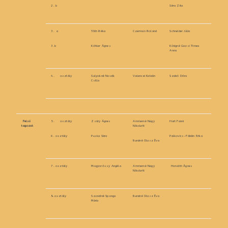
2. b
Séra Zita
3. a
Tóth Réka
Czerman Roland
Schneider Júlia
3.b
Köhler Ágnes
Kőnigné Gazsi Tímea
Anna
4. osztály
Sulyokné Novák
Velencei Katalin
Szabó Dóra
Csilla
Felső
5. osztály
Zsáry Ágnes
Ammerné Nagy
Hart Fanni
tagozat
Nikolett
6. osztály
Puska Sára
Palkovics-Fábián Erika
Burainé Olasz Éva
7. osztály
Mogyoróssy Angéla
Ammerné Nagy
Horváth Ágnes
Nikolett
8.osztály
Szondiné Sponga
Burainé Olasz Éva
Mária