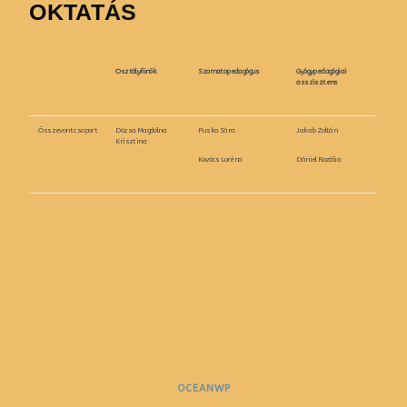
OKTATÁS
Osztályfőnök
Szomatopedagógus
Gyógypedagógiai
asszisztens
Összevont csoport
Dózsa Magdolna
Puska Sára
Jakab Zoltán
Krisztina
Kovács Loréna
Dániel Rozália
OCEANWP