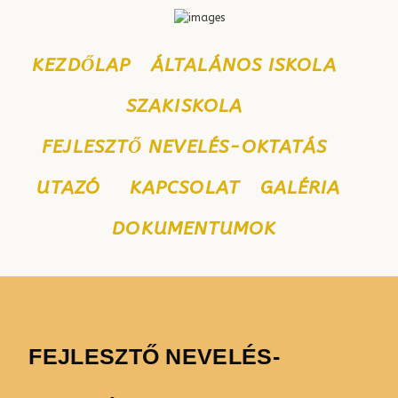
KEZDŐLAP
ÁLTALÁNOS ISKOLA
SZAKISKOLA
FEJLESZTŐ NEVELÉS-OKTATÁS
UTAZÓ
KAPCSOLAT
GALÉRIA
DOKUMENTUMOK
FEJLESZTŐ NEVELÉS-