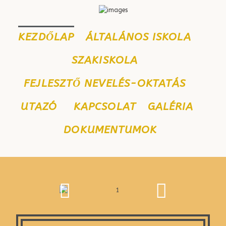
KEZDŐLAP
ÁLTALÁNOS ISKOLA
SZAKISKOLA
FEJLESZTŐ NEVELÉS-OKTATÁS
UTAZÓ
KAPCSOLAT
GALÉRIA
DOKUMENTUMOK